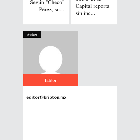
Según "Checo"
Capital reporta
Pérez, su...
sin inc...
Author
Editor
editor@kripton.mx