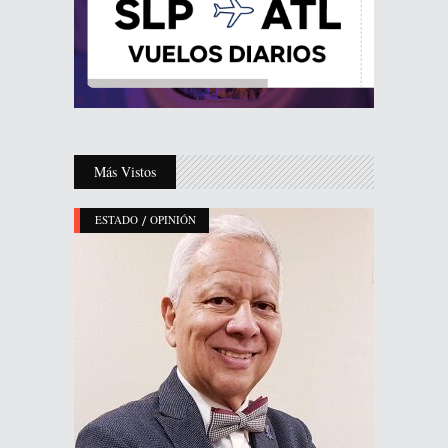
Más Vistos
/
ESTADO
OPINIÓN