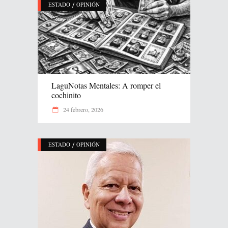
/
ESTADO
OPINIÓN
LaguNotas Mentales: A romper el
cochinito
24 febrero, 2026
/
ESTADO
OPINIÓN