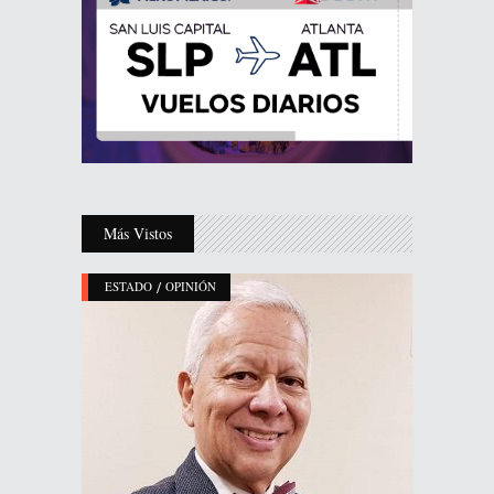
Más Vistos
/
ESTADO
OPINIÓN