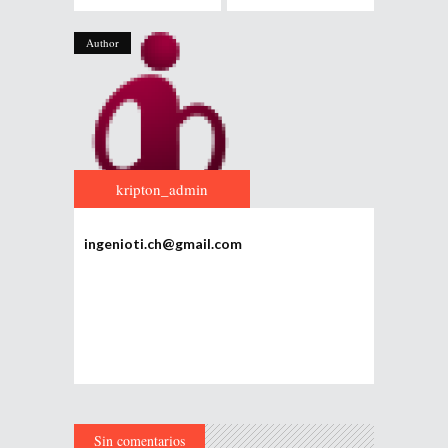
Author
kripton_admin
ingenioti.ch@gmail.com
Sin comentarios