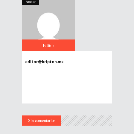
Author
Editor
editor@kripton.mx
Sin comentarios