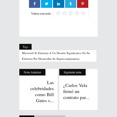
Valora esta nota
Tags
Microsoft Se Enfrenta A Un Desafío Significativo En Su
Esfuerzo Por Desarrollar Su Supercomputadora.
Nota Anterior
Siguiente nota
Las
¿Carlos Vela
celebridades
firmó un
como Bill
contrato par...
Gates s...