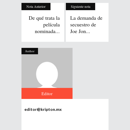
Nota Anterior
Siguiente nota
De qué trata la
La demanda de
película
secuestro de
nominada...
Joe Jon...
Author
Editor
editor@kripton.mx