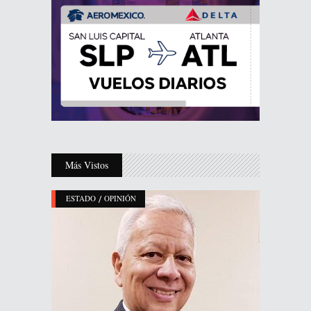
Más Vistos
/
ESTADO
OPINIÓN