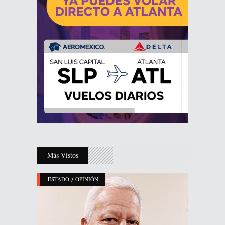
Más Vistos
/
ESTADO
OPINIÓN