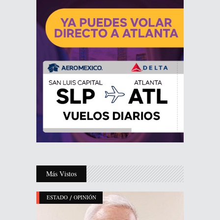
Más Vistos
/
ESTADO
OPINIÓN