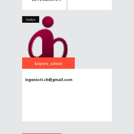
Author
kripton_admin
ingenioti.ch@gmail.com