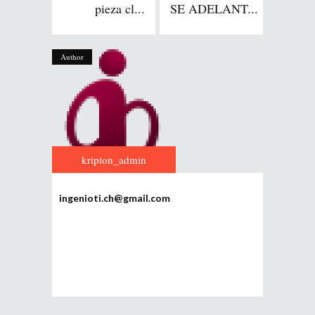
pieza cl...
SE ADELANT...
Author
kripton_admin
ingenioti.ch@gmail.com