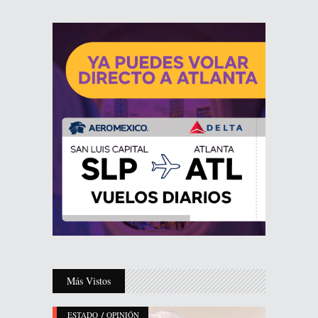
Más Vistos
/
ESTADO
OPINIÓN