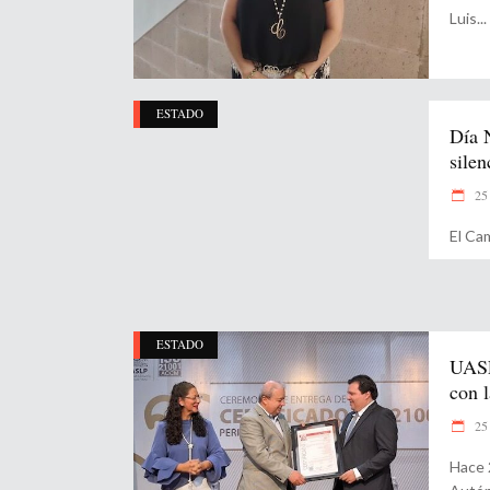
Luis
ESTADO
Día 
silen
25 
El Ca
ESTADO
UASL
con l
25 
Hace 