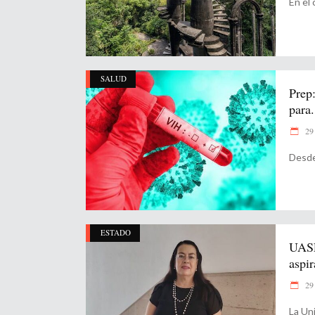
En el
SALUD
Prep:
para.
29 
Desde 
ESTADO
UASL
aspir
29 
La Un