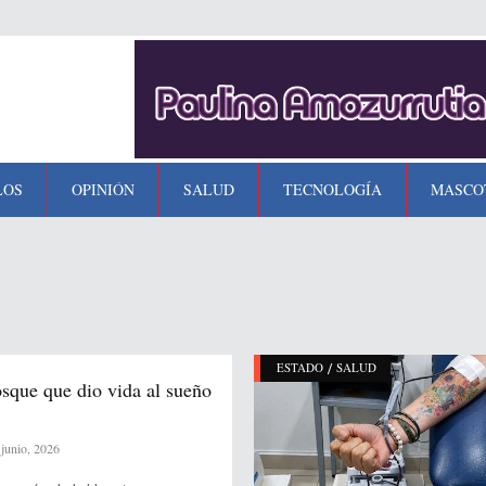
LOS
OPINIÓN
SALUD
TECNOLOGÍA
MASCO
/
ESTADO
SALUD
osque que dio vida al sueño
junio, 2026