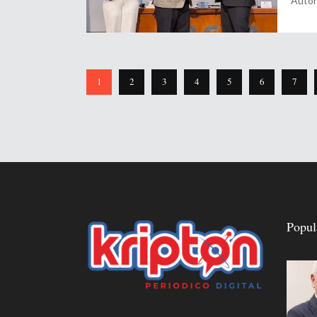
Autó
1
2
3
4
5
6
7
Popul