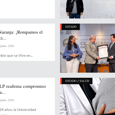
ESTADO
Naranja: ¡Rompamos el
ci...
junio, 2026
mbio que se Vive en
/
ESTADO
SALUD
P reafirma compromiso
a...
junio, 2026
24 años, la Universidad