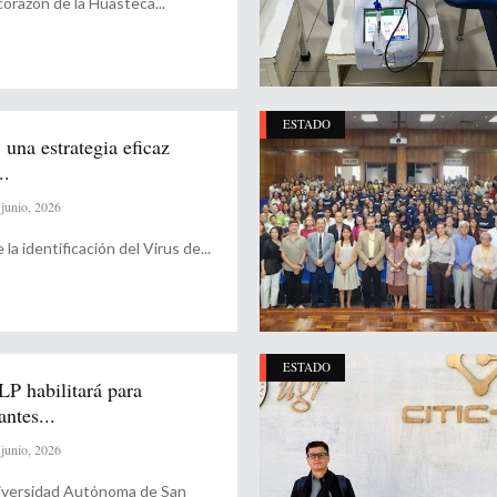
 corazón de la Huasteca
ESTADO
 una estrategia eficaz
..
junio, 2026
la identificación del Virus de
ESTADO
P habilitará para
antes...
junio, 2026
iversidad Autónoma de San