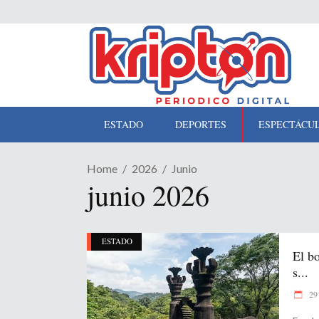
ESTADO
DEPORTES
ESPECTÁCU
Home
2026
Junio
junio 2026
ESTADO
El b
s...
29 