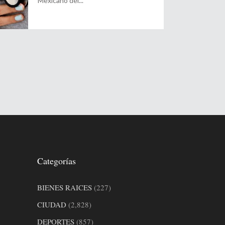
Mexicano del
Categorías
BIENES RAICES
(227)
CIUDAD
(2,828)
DEPORTES
(857)