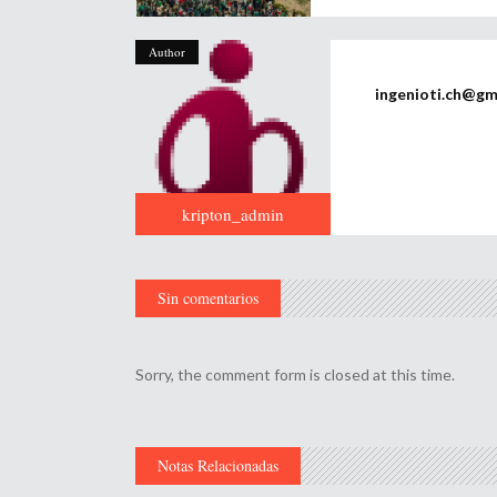
Author
ingenioti.ch@gm
kripton_admin
Sin comentarios
Sorry, the comment form is closed at this time.
Notas Relacionadas