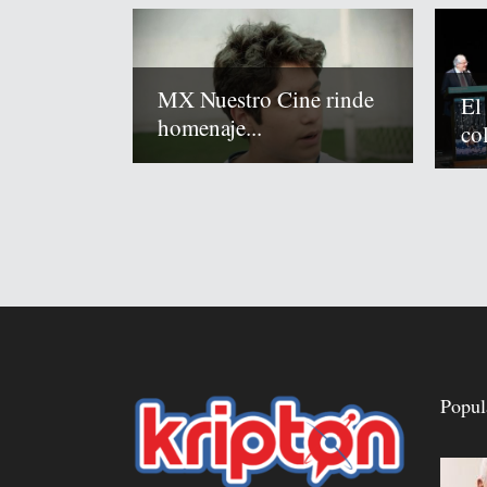
MX Nuestro Cine rinde
El
homenaje...
co
Popul