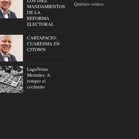
LOS DIEZ
Quiénes somos
MANDAMIENTOS
DE LA
REFORMA
ELECTORAL
CARTAPACIO:
CUARESMA EN
CJTOWN
LaguNotas
Mentales: A
romper el
cochinito