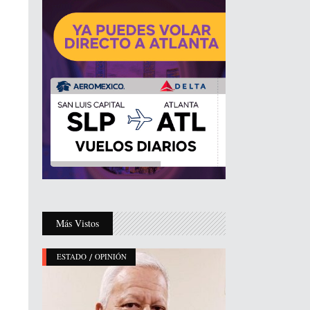
Más Vistos
/
ESTADO
OPINIÓN