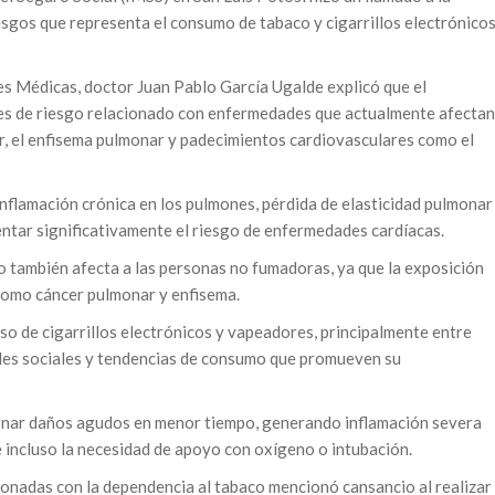
esgos que representa el consumo de tabaco y cigarrillos electrónicos
es Médicas, doctor Juan Pablo García Ugalde explicó que el
res de riesgo relacionado con enfermedades que actualmente afectan
nar, el enfisema pulmonar y padecimientos cardiovasculares como el
nflamación crónica en los pulmones, pérdida de elasticidad pulmonar
mentar significativamente el riesgo de enfermedades cardíacas.
co también afecta a las personas no fumadoras, ya que la exposición
 como cáncer pulmonar y enfisema.
uso de cigarrillos electrónicos y vapeadores, principalmente entre
des sociales y tendencias de consumo que promueven su
ionar daños agudos en menor tiempo, generando inflamación severa
 e incluso la necesidad de apoyo con oxígeno o intubación.
cionadas con la dependencia al tabaco mencionó cansancio al realizar