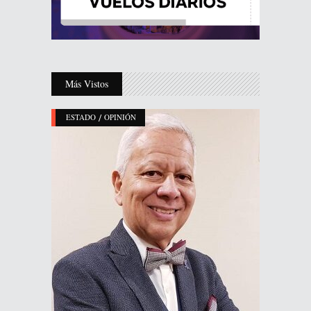
Más Vistos
/
ESTADO
OPINIÓN