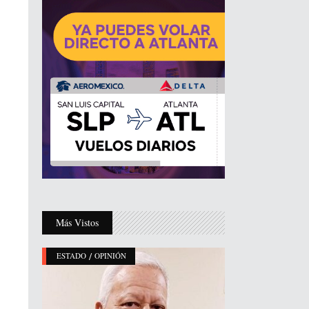
Más Vistos
/
ESTADO
OPINIÓN