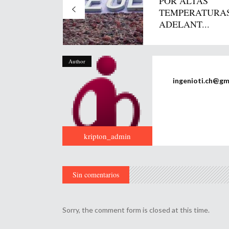
POR ALTAS
TEMPERATURAS
ADELANT...
Author
ingenioti.ch@gm
kripton_admin
Sin comentarios
Sorry, the comment form is closed at this time.