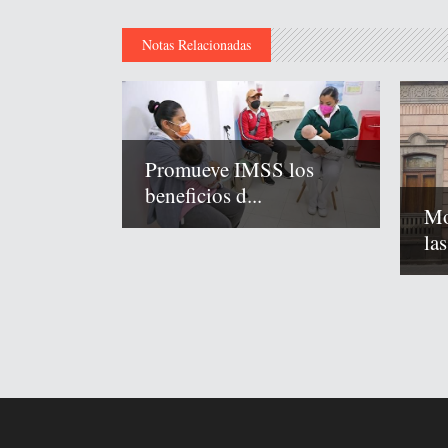
Notas Relacionadas
Promueve IMSS los
beneficios d...
Mo
las