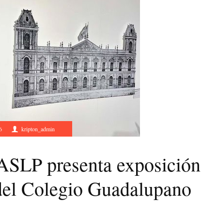
6
kripton_admin
ASLP presenta exposición
 del Colegio Guadalupano