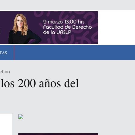
TAS
efino
los 200 años del