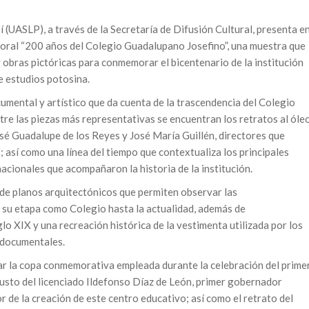
(UASLP), a través de la Secretaría de Difusión Cultural, presenta e
oral “200 años del Colegio Guadalupano Josefino”, una muestra que
 obras pictóricas para conmemorar el bicentenario de la institución
e estudios potosina.
umental y artístico que da cuenta de la trascendencia del Colegio
re las piezas más representativas se encuentran los retratos al óle
é Guadalupe de los Reyes y José María Guillén, directores que
 así como una línea del tiempo que contextualiza los principales
acionales que acompañaron la historia de la institución.
de planos arquitectónicos que permiten observar las
 su etapa como Colegio hasta la actualidad, además de
glo XIX y una recreación histórica de la vestimenta utilizada por los
 documentales.
iar la copa conmemorativa empleada durante la celebración del prime
busto del licenciado Ildefonso Díaz de León, primer gobernador
or de la creación de este centro educativo; así como el retrato del