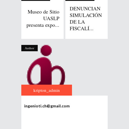
DENUNCIAN
Museo de Sitio
SIMULACIÓN
UASLP
DE LA
presenta expo...
FISCALÍ...
Author
kripton_admin
ingenioti.ch@gmail.com