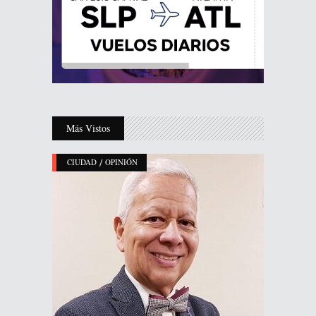
Más Vistos
/
CIUDAD
OPINIÓN