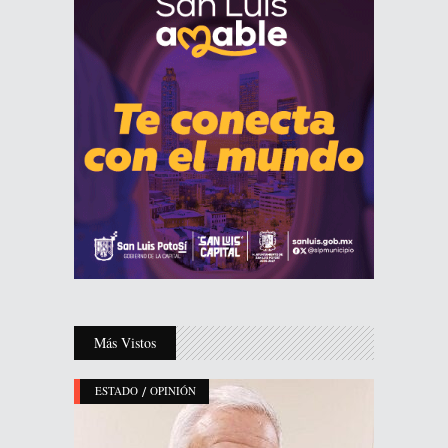
Más Vistos
/
ESTADO
OPINIÓN