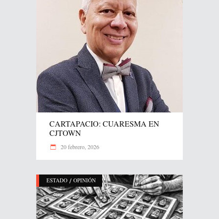
CARTAPACIO: CUARESMA EN
CJTOWN
20 febrero, 2026
/
ESTADO
OPINIÓN