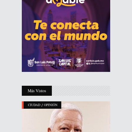
Más Vistos
/
CIUDAD
OPINIÓN