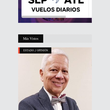
Más Vistos
/
ESTADO
OPINIÓN