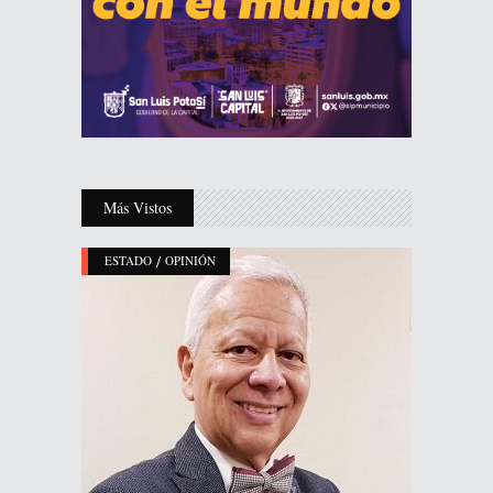
Más Vistos
/
ESTADO
OPINIÓN