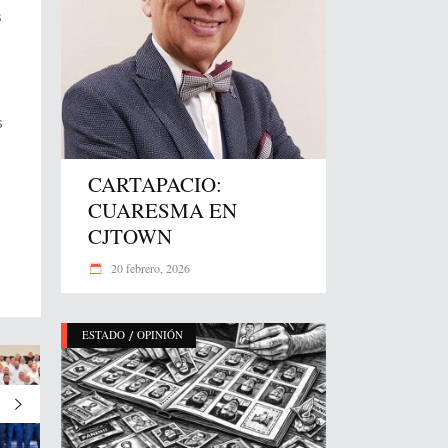
s
s
CARTAPACIO:
CUARESMA EN
CJTOWN
20 febrero, 2026
/
ESTADO
OPINIÓN