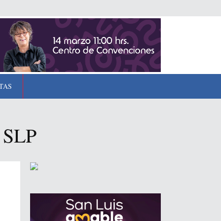
TAS
n SLP