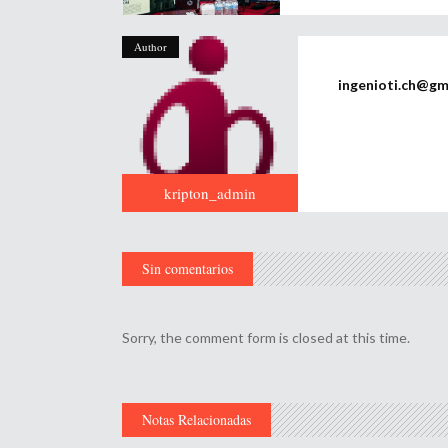
Author
ingenioti.ch@gm
kripton_admin
Sin comentarios
Sorry, the comment form is closed at this time.
Notas Relacionadas