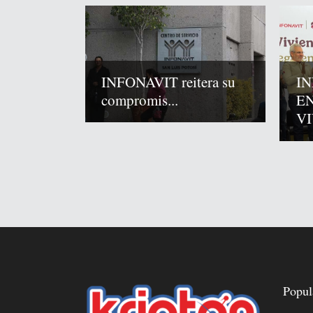
INFONAVIT reitera su
IN
compromis...
E
VI
Popul