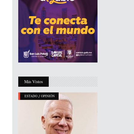
Más Vistos
/
ESTADO
OPINIÓN