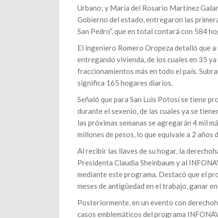
Urbano; y María del Rosario Martínez Galarz
Gobierno del estado, entregaron las primera
San Pedro”, que en total contará con 584 ho
El ingeniero Romero Oropeza detalló que a n
entregando vivienda, de los cuales en 35 y
fraccionamientos más en todo el país. Subray
significa 165 hogares diarios.
Señaló que para San Luis Potosí se tiene pro
durante el sexenio, de las cuales ya se tien
las próximas semanas se agregarán 4 mil más
millones de pesos, lo que equivale a 2 años 
Al recibir las llaves de su hogar, la derech
Presidenta Claudia Sheinbaum y al INFONAVI
mediante este programa. Destacó que el proc
meses de antigüedad en el trabajo, ganar ent
Posteriormente, en un evento con derechoha
casos emblemáticos del programa INFONAVIT