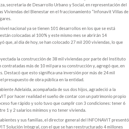
a, secretaria de Desarrollo Urbano y Social, en representación del
s Viviendas del Bienestar en el fraccionamiento “Infonavit Villas de
gares.
ivel nacional ya se tienen 101 desarrollos en los que se está
a están colocadas al 100% y este mismo mes se abrirán 14
ó que, al día de hoy, se han colocado 27 mil 200 viviendas, lo que
yectada la construcción de 38 mil viviendas por parte del Instituto
en contratadas más de 10 mil para su construcción y, agregó que, en
. Destacó que esto significa una inversión por más de 24 mil
del presupuesto de obra pública en la entidad.
ohabiente Adelaida, acompañada de sus dos hijos, agradeció a la
T por hacer realidad el sueño de contar con un patrimonio propio
eso fue rápido y solo tuvo que cumplir con 3 condiciones: tener 6
re 1 y 2 salarios mínimos y no tener vivienda.
bientes y sus familias, el director general del INFONAVIT presentó
 Solución Integral, con el que se han reestructurado 4 millones