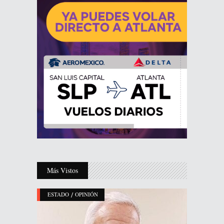
Más Vistos
/
ESTADO
OPINIÓN