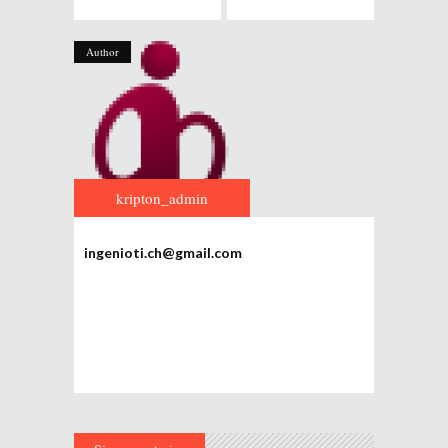
Author
kripton_admin
ingenioti.ch@gmail.com