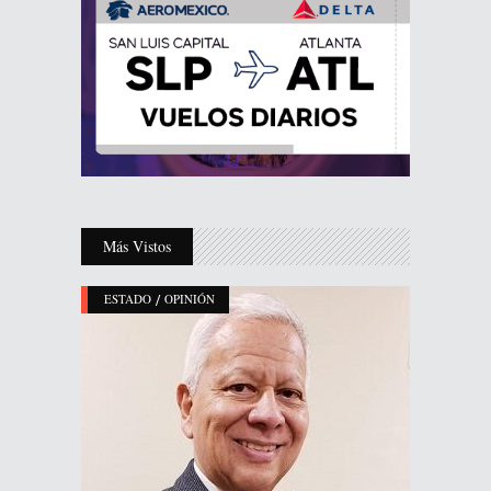
Más Vistos
/
ESTADO
OPINIÓN