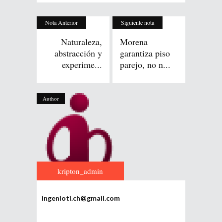
Nota Anterior
Siguiente nota
Naturaleza,
Morena
abstracción y
garantiza piso
experime...
parejo, no n...
Author
kripton_admin
ingenioti.ch@gmail.com