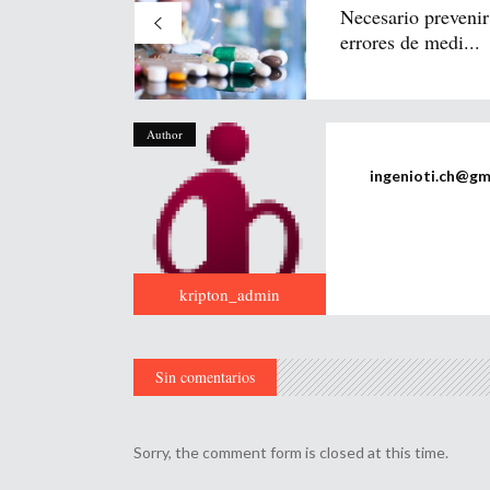
Necesario prevenir
errores de medi...
Author
ingenioti.ch@gm
kripton_admin
Sin comentarios
Sorry, the comment form is closed at this time.