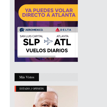
Más Vistos
/
ESTADO
OPINIÓN