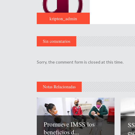
kripton_admin
Sin comentarios
Sorry, the comment form is closed at this time.
Notas Relacionadas
Promueve IMSS los
SS
beneficios d...
es