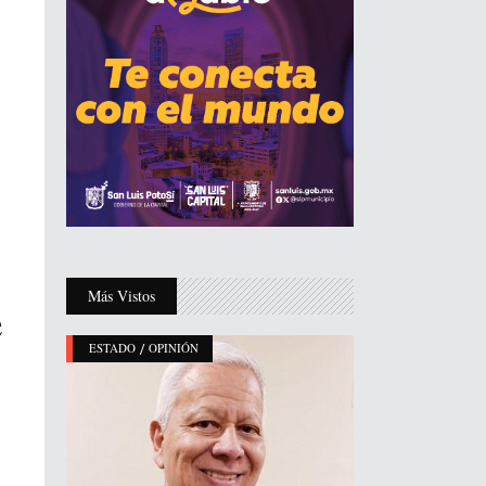
Más Vistos
e
/
ESTADO
OPINIÓN