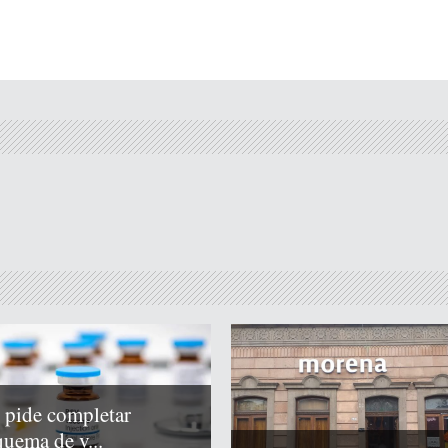
 pide completar
quema de v...