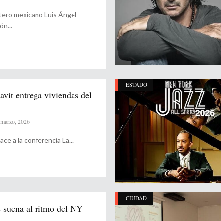
rtero mexicano Luis Ángel
gón
ESTADO
avit entrega viviendas del
marzo, 2026
ace a la conferencia La
CIUDAD
2 suena al ritmo del NY
..