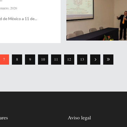
marzo, 2026
d de México a 11 de
7
8
9
10
11
12
13
ares
Aviso legal