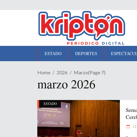
ESTADO
DEPORTES
ESPECTÁCU
Home
2026
Marzo
(Page 7)
marzo 2026
ESTADO
Sema
Cereb
12 