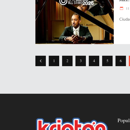
11 
Ciuda
1
2
3
4
5
6
Popul