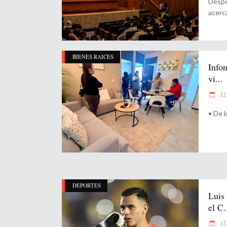
Desper
acerc
BIENES RAICES
Infon
vi...
12 
•⁠ ⁠De
DEPORTES
Luis
el C.
12 