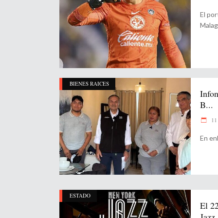
El po
Mala
BIENES RAICES
Infon
B...
11 
En enl
ESTADO
El 2
Jazz.