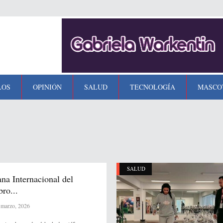
LOS
OPINIÓN
SALUD
TECNOLOGÍA
MASCO
SALUD
na Internacional del
ro...
marzo, 2026