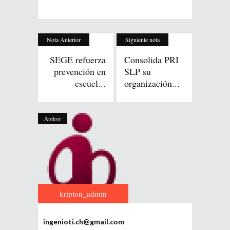
Nota Anterior
Siguiente nota
SEGE refuerza
Consolida PRI
prevención en
SLP su
escuel...
organización...
Author
kripton_admin
ingenioti.ch@gmail.com