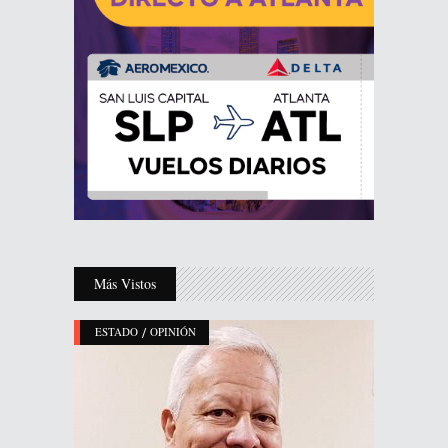
Más Vistos
/
ESTADO
OPINIÓN