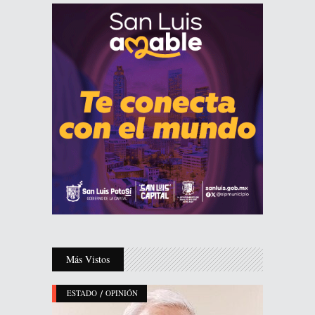
Más Vistos
/
ESTADO
OPINIÓN