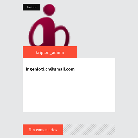
Author
kripton_admin
ingenioti.ch@gmail.com
Sin comentarios