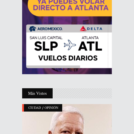
Más Vistos
/
CIUDAD
OPINIÓN