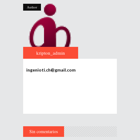
Author
kripton_admin
ingenioti.ch@gmail.com
Sin comentarios