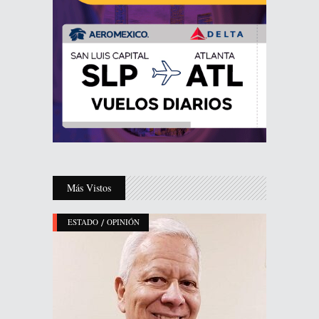
Más Vistos
/
ESTADO
OPINIÓN