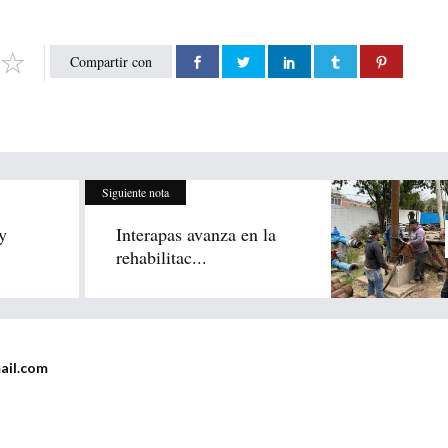
Compartir con
Siguiente nota
y
Interapas avanza en la
rehabilitac...
ail.com