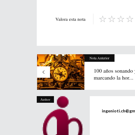
Valora esta nota
Nota Anterior
100 años sonando 
marcando la hor...
Author
ingenioti.ch@gm