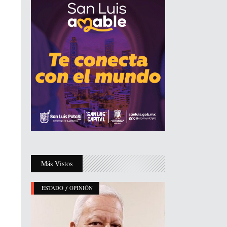
Más Vistos
/
ESTADO
OPINIÓN