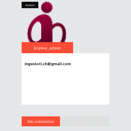
Author
kripton_admin
ingenioti.ch@gmail.com
Sin comentarios