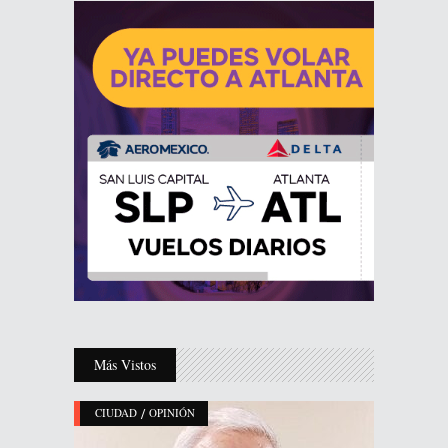
Más Vistos
/
CIUDAD
OPINIÓN