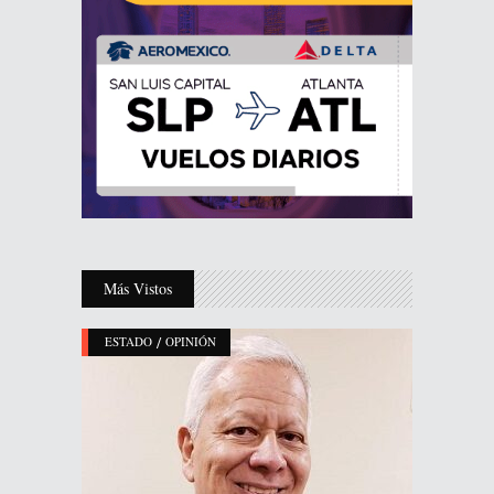
Más Vistos
/
ESTADO
OPINIÓN