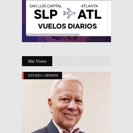
Más Vistos
/
ESTADO
OPINIÓN