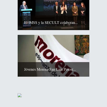
El IMSS y la SECULT colaboran...
Jóvenes Morena San Luis Potosí...