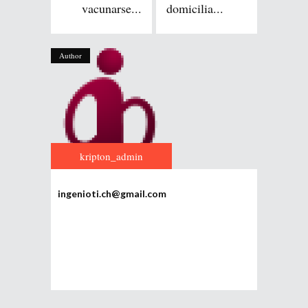
vacunarse...
domicilia...
Author
kripton_admin
ingenioti.ch@gmail.com