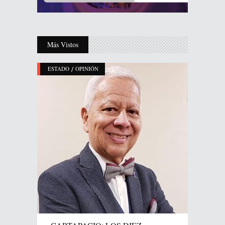
Más Vistos
/
ESTADO
OPINIÓN