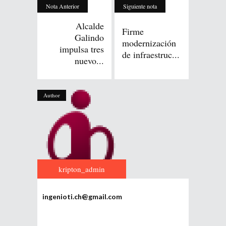
Nota Anterior
Siguiente nota
Alcalde
Firme
Galindo
modernización
impulsa tres
de infraestruc...
nuevo...
Author
kripton_admin
ingenioti.ch@gmail.com