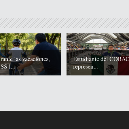
rante las vacaciones,
Estudiante del COBA
SS l...
represen...