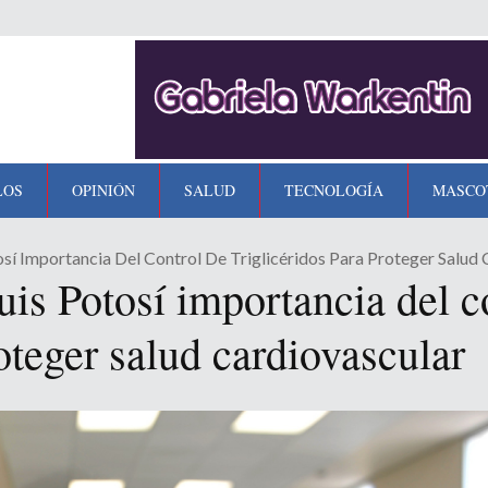
LOS
OPINIÓN
SALUD
TECNOLOGÍA
MASCO
osí Importancia Del Control De Triglicéridos Para Proteger Salud
is Potosí importancia del c
roteger salud cardiovascular