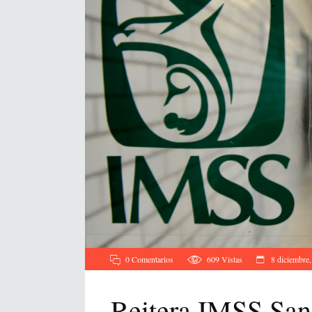
0 Comentarios
609
Vistas
8 diciembre
Reitera IMSS San 