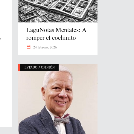
LaguNotas Mentales: A
romper el cochinito
,
24 febrero, 2026
/
ESTADO
OPINIÓN