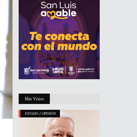
Más Vistos
/
ESTADO
OPINIÓN
l