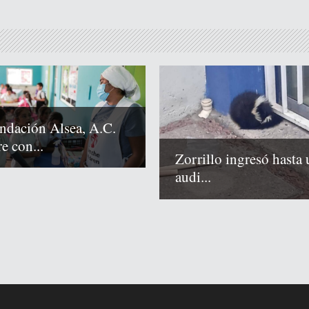
ndación Alsea, A.C.
e con...
Zorrillo ingresó hasta 
audi...