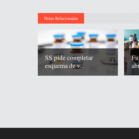
Notas Relacionadas
Fu
SS pide completar
abr
esquema de v...