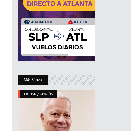
Más Vistos
/
CIUDAD
OPINIÓN