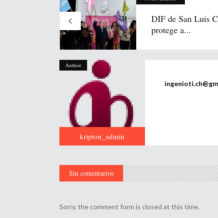
DIF de San Luis C
protege a...
Author
ingenioti.ch@gm
kripton_admin
Sin comentarios
Sorry, the comment form is closed at this time.