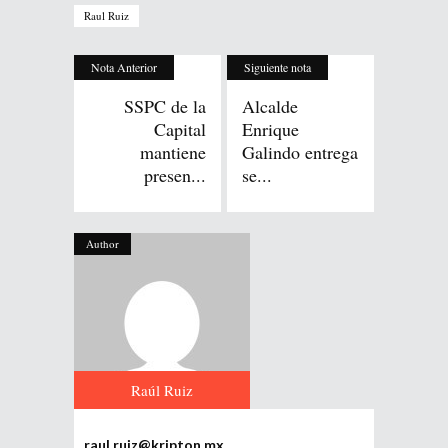
Raul Ruiz
Nota Anterior
Siguiente nota
SSPC de la
Alcalde
Capital
Enrique
mantiene
Galindo entrega
presen...
se...
Author
Raúl Ruiz
raul.ruiz@kripton.mx