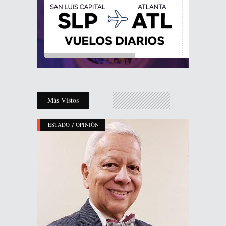
Más Vistos
/
ESTADO
OPINIÓN