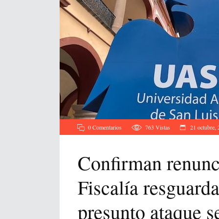
0 Comentarios
763
Vistas
21 octubre,
Confirman renunci
Fiscalía resguarda
presunto ataque s