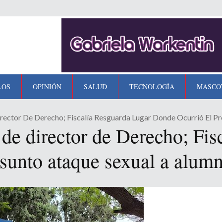
LOS
OPINIÓN
SALUD
TECNOLOGÍA
MASCO
rector De Derecho; Fiscalía Resguarda Lugar Donde Ocurrió El P
de director de Derecho; Fisc
esunto ataque sexual a alum