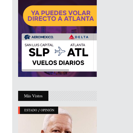
Más Vistos
/
ESTADO
OPINIÓN