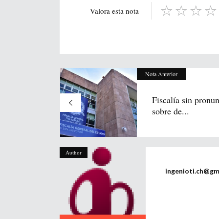
Valora esta nota
Nota Anterior
Fiscalía sin pronun
sobre de...
Author
ingenioti.ch@gm