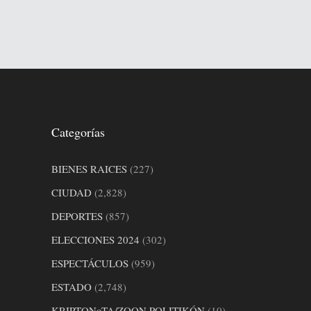
Categorías
BIENES RAICES
(227)
CIUDAD
(2,828)
DEPORTES
(857)
ELECCIONES 2024
(302)
ESPECTÁCULOS
(959)
ESTADO
(2,748)
KRIPTONoTA/ZOON POLITIKÓN
(10)