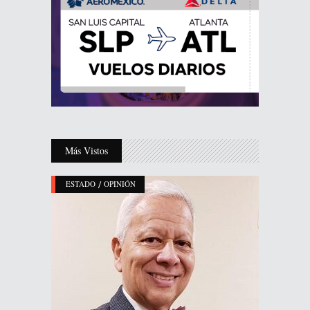
Más Vistos
/
ESTADO
OPINIÓN