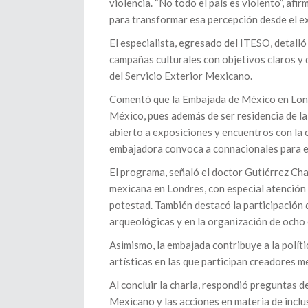
violencia. “No todo el país es violento”, af
para transformar esa percepción desde el ex
El especialista, egresado del ITESO, detalló
campañas culturales con objetivos claros y d
del Servicio Exterior Mexicano.
Comentó que la Embajada de México en Londr
México, pues además de ser residencia de l
abierto a exposiciones y encuentros con la c
embajadora convoca a connacionales para es
El programa, señaló el doctor Gutiérrez Cha
mexicana en Londres, con especial atención 
potestad. También destacó la participación d
arqueológicas y en la organización de ocho 
Asimismo, la embajada contribuye a la polít
artísticas en las que participan creadores m
Al concluir la charla, respondió preguntas d
Mexicano y las acciones en materia de inclu