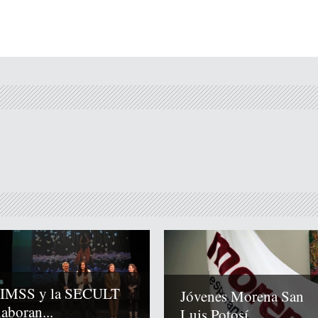
 IMSS y la SECULT
Jóvenes Morena San
laboran...
Luis Potosí...