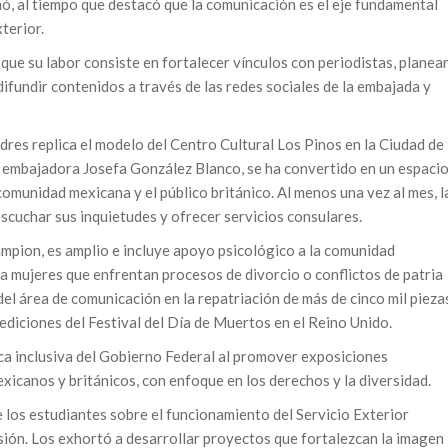
irmó, al tiempo que destacó que la comunicación es el eje fundamental
terior.
 que su labor consiste en fortalecer vínculos con periodistas, planea
ifundir contenidos a través de las redes sociales de la embajada y
es replica el modelo del Centro Cultural Los Pinos en la Ciudad de
a embajadora Josefa González Blanco, se ha convertido en un espaci
omunidad mexicana y el público británico. Al menos una vez al mes, l
cuchar sus inquietudes y ofrecer servicios consulares.
mpion, es amplio e incluye apoyo psicológico a la comunidad
a mujeres que enfrentan procesos de divorcio o conflictos de patria
el área de comunicación en la repatriación de más de cinco mil pieza
ediciones del Festival del Día de Muertos en el Reino Unido.
ica inclusiva del Gobierno Federal al promover exposiciones
exicanos y británicos, con enfoque en los derechos y la diversidad.
e los estudiantes sobre el funcionamiento del Servicio Exterior
sión. Los exhortó a desarrollar proyectos que fortalezcan la imagen