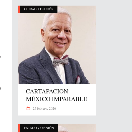
/
CIUDAD
OPINIÓN
r
o
a
s
CARTAPACION:
MÉXICO IMPARABLE
25 febrero, 2026
/
ESTADO
OPINIÓN