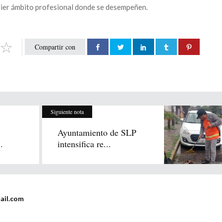
uier ámbito profesional donde se desempeñen.
Compartir con
Siguiente nota
Ayuntamiento de SLP
.
intensifica re...
ail.com