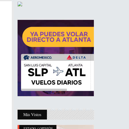
Más Vistos
/
ESTADO
OPINIÓN