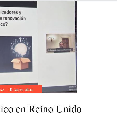
025
kripton_admin
ico en Reino Unido