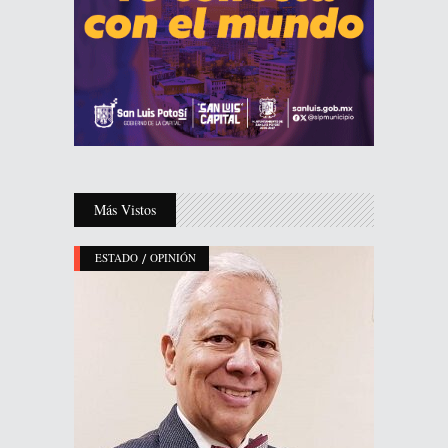
Más Vistos
/
ESTADO
OPINIÓN