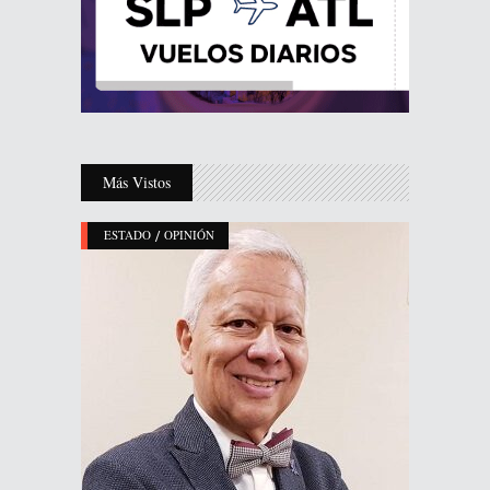
Más Vistos
/
ESTADO
OPINIÓN