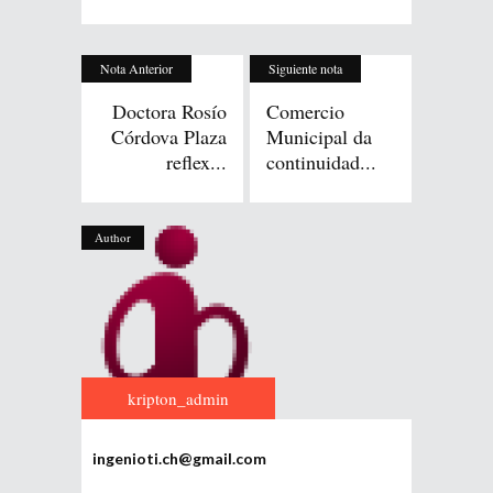
Nota Anterior
Siguiente nota
Doctora Rosío
Comercio
Córdova Plaza
Municipal da
reflex...
continuidad...
Author
kripton_admin
ingenioti.ch@gmail.com