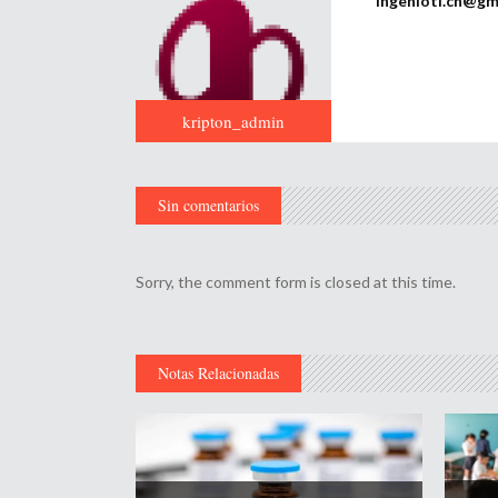
ingenioti.ch@gm
kripton_admin
Sin comentarios
Sorry, the comment form is closed at this time.
Notas Relacionadas