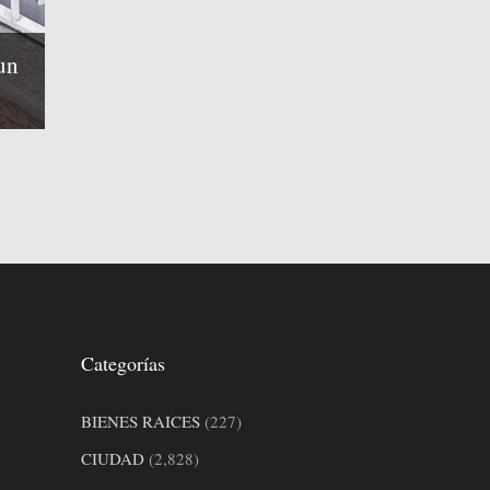
un
Categorías
BIENES RAICES
(227)
CIUDAD
(2,828)