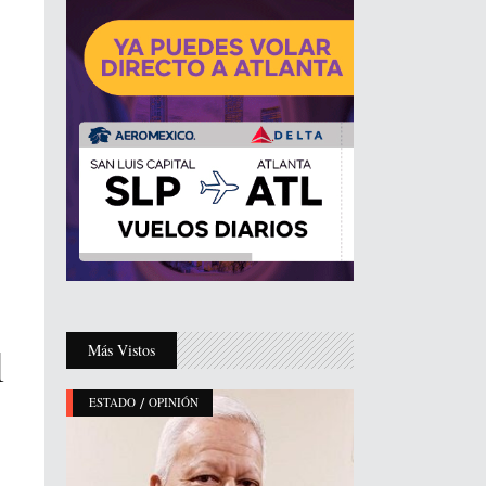
l
Más Vistos
/
ESTADO
OPINIÓN