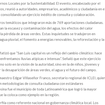
rnos Locales por la Sustentabilidad. El evento, encabezado por el
os, reunió a autoridades, empresarios, académicos y ciudadanía en e
 consolidando un ejercicio inédito de consulta y colaboración.
oros temáticos que integraron más de 769 aportaciones ciudadanas.
an la escasez y contaminación del agua, los efectos del calor
 la pérdida de áreas verdes. Estas inquietudes se tradujeron en
gua pluvial, el fomento a energías renovables, la reforestación y la
atizó que “San Luis capital es un reflejo del cambio climático: hace
 enfrentamos lluvias atípicas e intensas”. Señaló que este ejercicio
no solo en la visión de la autoridad, sino en la de niños, jóvenes y
la desaparición de áreas verdes, el agua y el futuro del campo.
maestro Edgar Villaseñor Franco, secretario regional de ICLEI, quie
en metodologías de consulta ciudadana con estándares
osina fue el municipio de toda Latinoamérica que logró la mayor
ue la coloca como ejemplo en la región.
rfila como referente nacional en gobernanza climática local. Los