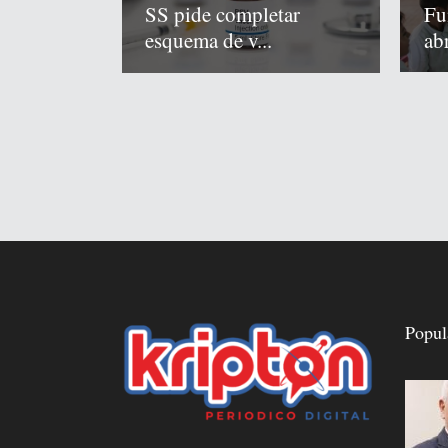
Fu
SS pide completar
abr
esquema de v...
Popul