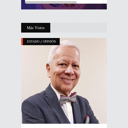
Más Vistos
/
ESTADO
OPINIÓN