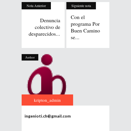
Nota Anterior
Siguiente nota
Con el
Denuncia
programa Por
colectivo de
Buen Camino
desparecidos...
se...
Author
kripton_admin
ingenioti.ch@gmail.com