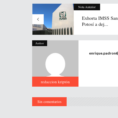
Nota Anterior
Exhorta IMSS San
Potosí a dej...
Author
enrique.padron
redaccion kriptón
Sin comentarios