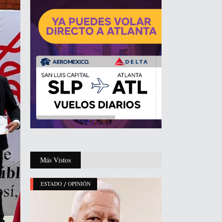
Más Vistos
/
ESTADO
OPINIÓN