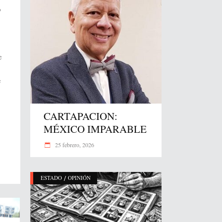
o
e
e
CARTAPACION:
MÉXICO IMPARABLE
25 febrero, 2026
/
ESTADO
OPINIÓN