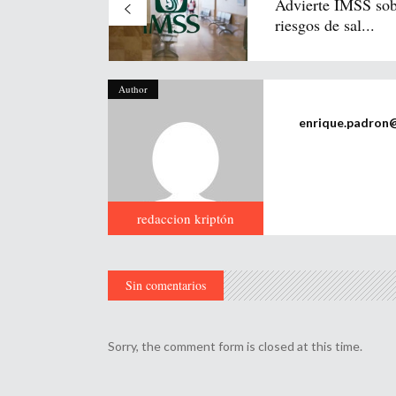
Advierte IMSS sob
riesgos de sal...
Author
enrique.padron
redaccion kriptón
Sin comentarios
Sorry, the comment form is closed at this time.