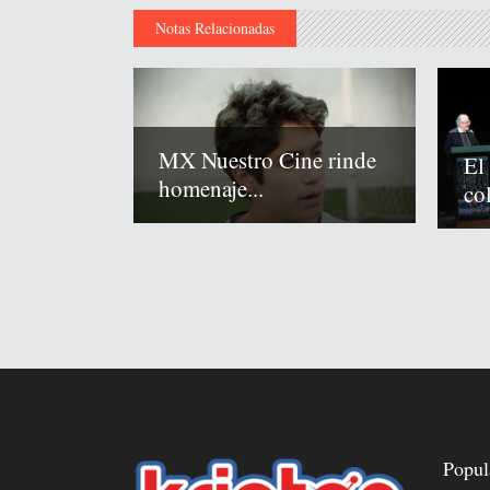
Notas Relacionadas
MX Nuestro Cine rinde
El
homenaje...
co
Popul